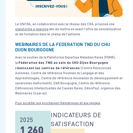
Voir la fiche
Formation Revalidation AFGSU de Niveau 2
Le GNCRA, en collaboration avec le réseau des CRA, propose une
plateforme e-learning
afin de mettre en avant l'offre de sensibilisation
Urgences Vitales
et de formation dans le champ de l'autisme.
CESU 21
3 journées soit 21h en présentiel
Le 26/11/2026
WEBINAIRES DE LA FEDERATION TND DU CHU
DIJON BOURGOGNE
Voir la fiche
Avec le soutien de la Plateforme Expertise Maladies Rares (PEMR),
Fédération des TND au sein du CHU Dijon Bourgogne
la
réunissant les centres de références
(Centre Ressources
Revalidation de la Formation de Formateur aux Gestes et Soins
Autismes, Centre de référence Troubles du Langage et des
d’Urgence
Apprentissages, Centre de référence Anomalies du développement et
Urgences Vitales
syndromes malformatifs, Défi Bourgogne, Centre de référence
Déficiences Intellectuelles de Causes Rares, GénoPsy), organise des
CESU 21
1 journée soit 7h en présentiel
Le 30/09/2026
Webinaires (3 par an).
Voir la fiche
Pour accéder aux prochaines thématiques et aux replays
INDICATEURS DE
2025
Formation AFGSU SSE Module 5, Annexe 7 : Décontamination
SATISFACTION
hospitalière d’urgence et moyens de protection individuels et
1 260
collectifs NRC