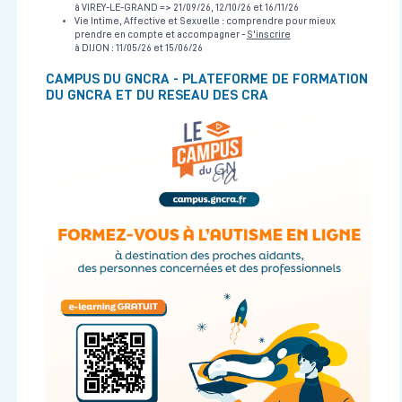
Formation Unité Mobile Hospitalière – Paramédicalisée (UMH-
à VIREY-LE-GRAND => 21/09/26, 12/10/26 et 16/11/26
P)
Vie Intime, Affective et Sexuelle : comprendre pour mieux
prendre en compte et accompagner -
S'inscrire
Urgences Vitales
à DIJON : 11/05/26 et 15/06/26
CESU 21
4 journées soit 28h en présentiel et 7h en distanciel soit 35h au total
CAMPUS DU GNCRA - PLATEFORME DE FORMATION
03/11/2026 au 06/11/2026
DU GNCRA ET DU RESEAU DES CRA
Voir la fiche
Formation IOA
Urgences Vitales
CESU 21
4 journées soit 28h en présentiel
04/11/2026 au 04/12/2026
Voir la fiche
Formation SAUV pour les IDE et AS
Urgences Vitales
CESU 21
2 journées soit 14h en présentiel
07/10/2026 au 08/10/2026
COMPLET