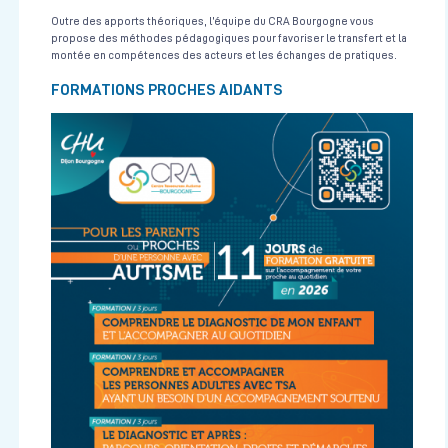
Urgences Vitales
Outre des apports théoriques, l’équipe du CRA Bourgogne vous
CESU 21
3 journées soit 21h en présentiel
Le 13/10/2026
propose des méthodes pédagogiques pour favoriser le transfert et la
montée en compétences des acteurs et les échanges de pratiques.
Voir la fiche
FORMATIONS PROCHES AIDANTS
Evaluation diagnostique d'un TSA : la démarche clinique, les
recommandations, les outils de référence et le diagnostic
différentiel
Trouble du Spectre de l'Autisme
CRA Bourgogne
2 jours non consécutifs (Formation gratuite)
17/11/2026 au 24/11/2026
Voir la fiche
Troubles du Spectre de l'Autisme (TSA) : socle de
connaissances
Trouble du Spectre de l'Autisme
CRA Bourgogne
1 jour (Formation gratuite)
Le 06/10/2026
Voir la fiche