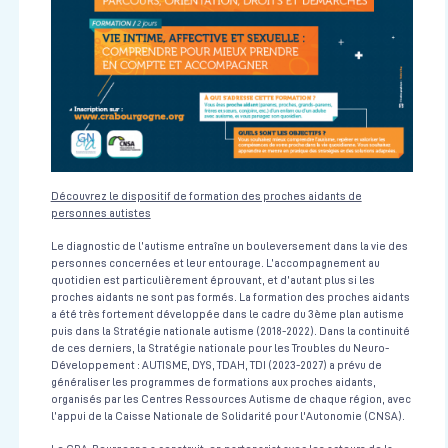
Psychomotricité et TSA : mieux comprendre et évaluer
Trouble du Spectre de l'Autisme
CRA Bourgogne
2 jours consécutifs
05/10/2026 au 06/10/2026
Voir la fiche
Découvrez le dispositif de formation des proches aidants de
personnes autistes
Coordination de l’équipe pluridisciplinaire dans la prise en
charge de la réanimation du nouveau-né (à terme et prématuré)
en salle de naissance
Le diagnostic de l’autisme entraîne un bouleversement dans la vie des
personnes concernées et leur entourage. L’accompagnement au
Néonatologie
quotidien est particulièrement éprouvant, et d’autant plus si les
proches aidants ne sont pas formés. La formation des proches aidants
Centre de Simulation en santé
1 jour (7H)
Le 15/10/2026
a été très fortement développée dans le cadre du 3ème plan autisme
puis dans la Stratégie nationale autisme (2018-2022). Dans la continuité
Voir la fiche
de ces derniers, la Stratégie nationale pour les Troubles du Neuro-
Développement : AUTISME, DYS, TDAH, TDI (2023-2027) a prévu de
généraliser les programmes de formations aux proches aidants,
Prise en charge d'une urgence vitale en équipe pluridisciplinaire
organisés par les Centres Ressources Autisme de chaque région, avec
(médical et paramédical)
l’appui de la Caisse Nationale de Solidarité pour l'Autonomie (CNSA).
Urgences Vitales