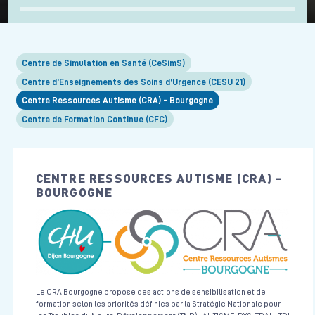
Annonce d'une mauvaise nouvelle en périnatalité
Gynécologie - Obstétrique
Centre de Simulation en santé
7 heures
Le 18/09/2026
Centre de Simulation en Santé (CeSimS)
Centre d’Enseignements des Soins d’Urgence (CESU 21)
Voir la fiche
Centre Ressources Autisme (CRA) - Bourgogne
Centre de Formation Continue (CFC)
Prise en charge d'une urgence vitale pédiatrique en collectivité
Pédiatrie
Centre de Simulation en santé
7 heures
Le 17/09/2026
CENTRE RESSOURCES AUTISME (CRA) -
BOURGOGNE
Voir la fiche
Prise en charge d'une urgence vitale pédiatrique en service
adulte
Pédiatrie
Centre de Simulation en santé
7 heures
Le 02/11/2026
Le CRA Bourgogne propose des actions de sensibilisation et de
formation selon les priorités définies par la Stratégie Nationale pour
Voir la fiche