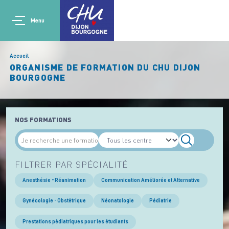
Aller au contenu principal
Main navigation
Panneau de gestion des cookies
Menu
Accueil
ORGANISME DE FORMATION DU CHU DIJON
BOURGOGNE
NOS FORMATIONS
FILTRER PAR SPÉCIALITÉ
Anesthésie - Réanimation
Communication Améliorée et Alternative
Gynécologie - Obstétrique
Néonatologie
Pédiatrie
Prestations pédiatriques pour les étudiants