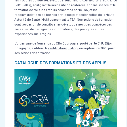
les Troubles du Neuro-Développement (TND) : AUTISME, DYS, TDAH, TDI
(2023-2027), soulignant la nécessité de renforcer la connaissance et la
formation de tous les acteurs concernés par le TSA, et les
recommandations de bonnes pratiques professionnelles de la Haute
Comment bien communiquer avec son patient et/ou la famille
Autorité de Santé (HAS) concernant le TSA. Nos actions de formation
lors d'une annonce difficile
sont l’occasion de contribuer au développement des compétences
mais aussi de partager des informations, des pratiques et des
Anesthésie - Réanimation
expériences sur la région.
Centre de Simulation en santé
10h30
24/09/2026 au 25/09/2026
L’organisme de formation du CRA Bourgogne, porté par le CHU Dijon
Voir la fiche
Bourgogne, a obtenu la
certification Qualiopi
en septembre 2021, pour
ses actions de formation.
CATALOGUE DES FORMATIONS ET DES APPUIS
Pratiquer une orthophonie fonctionnelle auprès des personnes
dyscommunicantes ou avec TSA
Trouble du Spectre de l'Autisme
CRA Bourgogne
2 jours non consécutifs à 1 mois d'intervalle
16/11/2026 au 14/12/2026
Voir la fiche
Prise en charge d'une urgence vitale pédiatrique en collectivité
Pédiatrie