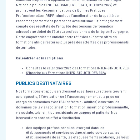
Nationale pour les TND : AUTISME, DYS, TDAH, TDI (2023-2027) et
Coordination de l’équipe pluridisciplinaire dans la prise en
promeuvent les Recommandations de Bonnes Pratiques
charge de la réanimation du nouveau-né (à terme et prématuré)
Professionnelles (RBPP) ainsi que l’amélioration de la qualité de
en salle de naissance
l’accompagnement des personnes avec autisme. Il tient également
Néonatologie
compte des résultats de l’enquête des besoins de formation
adressée au début de l’été aux professionnels de la région Bourgogne.
Centre de Simulation en santé
1 jour (7H)
Le 10/11/2026
Cette enquête visait à enrichir notre réflexion sur notre offre de
formations afin de rester au plus près des attentes des professionnels
Voir la fiche
du territoire.
Calendrier et inscriptions
Prise en charge d'une urgence vitale en équipe pluridisciplinaire
Consultez le calendrier 2026 des formations INTER-STRUCTURES
(médical et paramédical)
S'inscrire aux Formations INTER-STRUCTURES 2026
Urgences Vitales
PUBLICS DESTINATAIRES
Centre de Simulation en santé
3H30
Le 24/09/2026
Nos formations et appuis s’adressent aussi bien aux acteurs œuvrant
au diagnostic, à l’évaluation ou à l’accompagnement et la prise en
Voir la fiche
charge de personnes avec TSA (enfants ou adultes) dans tous les
domaines de la vie (scolarisation, formation, insertion professionnelle,
vie sociale, loisirs…), qu’aux aidants ou usagers et patients. Nos
interventions sont en effet à destination :
Prise en charge d'une urgence vitale en équipe pluridisciplinaire
(médical et paramédical)
des équipes professionnelles, exerçant dans les
Urgences Vitales
établissements et services sociaux et médico-sociaux, les
établissements de santé, les établissements scolaires, les lieux
Centre de Simulation en santé
3H30
Le 08/10/2026