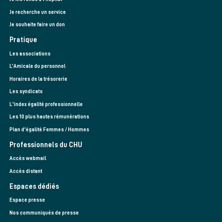
Urgences Vitales
Je recherche un service
CESU 21
1 journée soit 7h en présentiel
Le 23/11/2026
Je souhaite faire un don
Pratique
Voir la fiche
Les associations
L’Amicale du personnel
Formation Revalidation AFGSU de Niveau 2
Horaires de la trésorerie
Urgences Vitales
Les syndicats
CESU 21
3 journées soit 21h en présentiel
Le 30/11/2026
L'index égalité professionnelle
Les 10 plus hautes rémunérations
Voir la fiche
Plan d'égalité Femmes / Hommes
Professionnels du CHU
Accès webmail
Accès distant
Espaces dédiés
Espace presse
Nos communiqués de presse