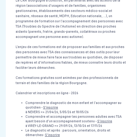
Le CRA Bourgogne a construit, en partenariat avec les acteurs de la
région (associations d’usagers et de familles, organismes
Centre de Simulation en santé
3H30
Le 24/09/2026
gestionnaires, établissements des secteurs médico-social et
sanitaire, réseaux de santé, MDPH, Education nationale, …), un
Voir la fiche
programme de formation sur l’accompagnement des personnes avec
TSA (Troubles du Spectre de l’Autisme) en direction des proches
aidants (parents, fratrie, grands-parents, collatéraux ou proches
accompagnant une personne avec autisme).
Prise en charge d'une urgence vitale en équipe pluridisciplinaire
(médical et paramédical)
L’enjeu de ces formations est de proposer aux familles et aux proches
Urgences Vitales
des personnes avec TSA des connaissances et des outils pour leur
permettre de mieux faire face aux troubles au quotidien, de disposer
Centre de Simulation en santé
3H30
Le 08/10/2026
de repères et d’informations fiables, de mieux connaitre leurs droits et
faciliter leurs démarches.
Voir la fiche
Ces formations gratuites sont animées par des professionnels de
terrain et des familles de la région Bourgogne.
Gestion des voies veineuses centrales en pédiatrie
Calendrier et inscriptions en ligne - 2026
Pédiatrie
Comprendre le diagnostic de mon enfant et l’accompagner au
Centre de Simulation en santé
3h30
Le 18/09/2026
quotidien -
S'inscrire
à NEVERS => 21/04/26, 5/05/26 et 18/05/26
Voir la fiche
Comprendre et accompagner les personnes adultes avec TSA
ayant besoin d’un accompagnement soutenu -
S'inscrire
à VIREY-LE-GRAND => 29/09/26, 13/10/26 et 17/11/26
Le diagnostic et après : parcours, orientation, droits et
démarches-
S'inscrire