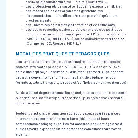
de vie ou d’accueil ordinaires – loisirs, sport, travail…
des professionnels de santé ou éducatifs exerçant en libéral
Voir la fiche
des responsables des organismes gestionnaires
des associations de familles et/ou usagers ainsi qu’à leurs
proches aidants
des universités et instituts de formation et des étudiants
des pouvoirs publics ou des acteurs en charge des politiques
Prise en charge d'une urgence vitale en équipe pluridisciplinaire
publiques sociales et de santé que ce soit l’État ou ses services
(médical et paramédical)
(ARS, DRDJSCS, DREETS, EN…), ou les collectivités territoriales
Urgences Vitales
(Communes, CD, Régions, MDPH…)
Centre de Simulation en santé
3H30
Le 15/10/2026
MODALITES PRATIQUES ET PEDAGOGIQUES
L’ensemble des formations ou appuis méthodologiques proposés
Voir la fiche
peuvent être réalisées soit en INTER-STRUCTURES, soit en INTRA au
sein d’une équipe, d’un service ou d’un établissement. Elles donnent
lieu à une convention de formation (les frais de déplacement du
formateur, tels le transport, le repas et/ou l’hébergement, sont en sus).
Formation Revalidation AFGSU de Niveau 2
Urgences Vitales
Au-delà du catalogue de formation annuel, nous proposons des appuis
ou formations
sur mesure
pour répondre au plus près de vos besoins :
CESU 21
3 journées soit 21h en présentiel
Le 24/09/2026
COMPLET
contactez-nous!
Voir la fiche
Toutes nos actions de formation et d'appuis sont assurées par des
intervenants experts, choisis pour leurs références et leurs
compétences pédagogiques. Les formateurs s'appuient également
sur les savoirs-expérientiels de personnes concernées ou proches
Formation Revalidation AFGSU de Niveau 2
aidants.