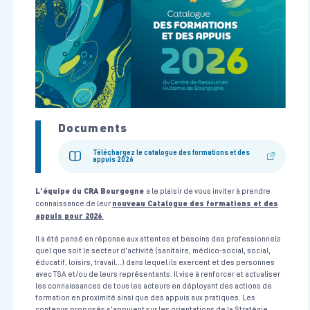
Centre de Simulation en santé
7 heures
Le 17/09/2026
Voir la fiche
Formation Transfert Infirmier Inter Hospitalier (TIIH)
Urgences Vitales
Documents
CESU 21
1 journée soit 7h en présentiel
Le 12/11/2026
Voir la fiche
Téléchargez le catalogue des formations et des
appuis 2026
L'équipe du CRA Bourgogne
a le plaisir de vous inviter à prendre
Coordination de l’équipe pluridisciplinaire dans la prise en
nouveau Catalogue des formations et des
connaissance de leur
charge de la réanimation du nouveau-né (à terme et prématuré)
appuis pour 2026
.
en salle de naissance
Néonatologie
Il a été pensé en réponse aux attentes et besoins des professionnels
quel que soit le secteur d’activité (sanitaire, médico-social, social,
Centre de Simulation en santé
1 jour (7H)
Le 10/09/2026
éducatif, loisirs, travail…) dans lequel ils exercent et des personnes
avec TSA et/ou de leurs représentants. Il vise à renforcer et actualiser
Voir la fiche
les connaissances de tous les acteurs en déployant des actions de
formation en proximité ainsi que des appuis aux pratiques. Les
contenus proposés s’appuient sur les orientations de la Stratégie