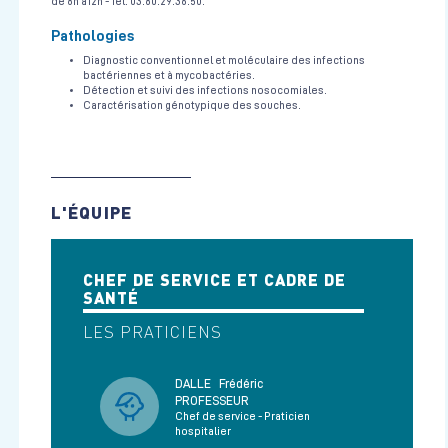
de 8h à12h - Tél. 03.80.29.36.50.
Pathologies
Diagnostic conventionnel et moléculaire des infections
bactériennes et à mycobactéries.
Détection et suivi des infections nosocomiales.
Caractérisation génotypique des souches.
L'ÉQUIPE
CHEF DE SERVICE ET CADRE DE
SANTÉ
LES PRATICIENS
DALLE
Frédéric
PROFESSEUR
Chef de service - Praticien
hospitalier