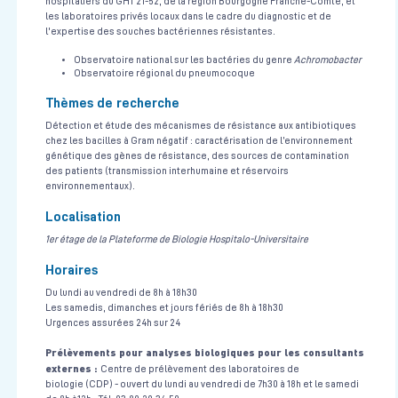
hospitaliers du GHT 21-52, de la région Bourgogne Franche-Comté, et
les laboratoires privés locaux dans le cadre du diagnostic et de
l'expertise des souches bactériennes résistantes.
Observatoire national sur les bactéries du genre
Achromobacter
Observatoire régional du pneumocoque
Thèmes de recherche
Détection et étude des mécanismes de résistance aux antibiotiques
chez les bacilles à Gram négatif : caractérisation de l’environnement
génétique des gènes de résistance, des sources de contamination
des patients (transmission interhumaine et réservoirs
environnementaux).
Localisation
1er étage de la Plateforme de Biologie Hospitalo-Universitaire
Horaires
Du lundi au vendredi de 8h à 18h30
Les samedis, dimanches et jours fériés de 8h à 18h30
Urgences assurées 24h sur 24
Prélèvements pour analyses biologiques pour les consultants
externes :
Centre de prélèvement des laboratoires de
biologie (CDP) - ouvert du lundi au vendredi de 7h30 à 18h et le samedi