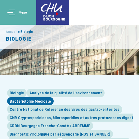
Aller au contenu principal
Main navigation
Panneau de gestion des cookies
Menu
Accueil
Biologie
BIOLOGIE
Biologie
Analyse de la qualité de l'environnement
Bactériologie Médicale
Centre National de Référence des virus des gastro-entérites
CNR Cryptosporidioses, Microsporidies et autres protozooses digestive
CRDN Bourgogne Franche-Comté / ABDEMME
Diagnostic virologique par séquençage (NGS et SANGER)