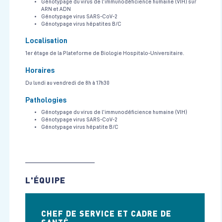
Génotypage du virus de l’immunodéficience humaine (VIH) sur
ARN et ADN
Génotypage virus SARS-CoV-2
Génotypage virus hépatites B/C
Localisation
1er étage de la Plateforme de Biologie Hospitalo-Universitaire.
Horaires
Du lundi au vendredi de 8h à 17h30
Pathologies
Génotypage du virus de l’immunodéficience humaine (VIH)
Génotypage virus SARS-CoV-2
Génotypage virus hépatite B/C
L'ÉQUIPE
CHEF DE SERVICE ET CADRE DE