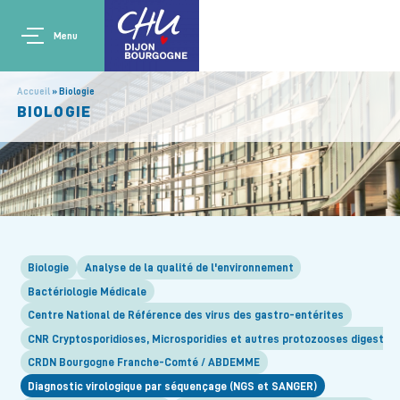
Aller au contenu principal
Main navigation
Panneau de gestion des cookies
Menu
Accueil
Biologie
BIOLOGIE
Biologie
Analyse de la qualité de l'environnement
Bactériologie Médicale
Centre National de Référence des virus des gastro-entérites
CNR Cryptosporidioses, Microsporidies et autres protozooses digestive
CRDN Bourgogne Franche-Comté / ABDEMME
Diagnostic virologique par séquençage (NGS et SANGER)