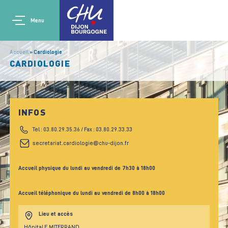
Aller au contenu principal
Main navigation
Panneau de gestion des cookies
Menu
Accueil
Cardiologie
CARDIOLOGIE
INFOS
Tel : 03.80.29.35.36 / Fax : 03.80.29.33.33
secretariat.cardiologie@chu-dijon.fr
Accueil physique du lundi au vendredi de 7h30 à 18h00
Accueil téléphonique du lundi au vendredi de 8h00 à 18h00
Lieu et accès
Hôpital F. MITERRAND