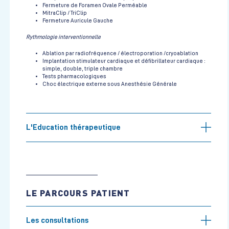
Fermeture de Foramen Ovale Perméable
MitraClip / TriClip
Fermeture Auricule Gauche
Rythmologie interventionnelle
Ablation par radiofréquence / électroporation /cryoablation
Implantation stimulateur cardiaque et défibrillateur cardiaque :
simple, double, triple chambre
Tests pharmacologiques
Choc électrique externe sous Anesthésie Générale
L'Education thérapeutique
LE PARCOURS PATIENT
Les consultations