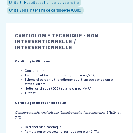
Unité 2 : Hospitalisation de jour/semaine
Unité Soins Intensifs de cardiologie (USIC)
CARDIOLOGIE TECHNIQUE : NON
INTERVENTIONNELLE /
INTERVENTIONNELLE
Cardiologie Clinique
Consultation
Test d'effort (sur bicyclette ergonomique, VO2)
Echocardiographie (transthoracique, transoesophagienne,
stress, effort...)
Holter cardiaque (ECG) et tensionnel (MAPA)
Tilt test
Cardiologie Interventionnelle
Coronarographie, Angioplastie, Thrombo-aspiration pulmonaire
(24h/24 et
7j/7)
Cathétérisme cardiaque
Remplacement valvulaire aortique percutané (TAVI)