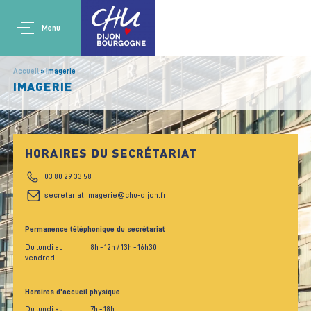
Aller au contenu principal
Main navigation
Panneau de gestion des cookies
Menu
Accueil
Imagerie
IMAGERIE
HORAIRES DU SECRÉTARIAT
03 80 29 33 58
secretariat.imagerie@chu-dijon.fr
Permanence téléphonique du secrétariat
Du lundi au
8h
- 12h
/ 13h
- 16h30
vendredi
Horaires d'accueil physique
Du lundi au
7h
- 18h