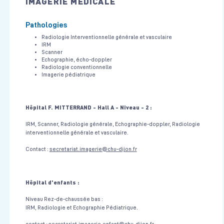
IMAGERIE MÉDICALE
Pathologies
Radiologie Interventionnelle générale et vasculaire
IRM
Scanner
Echographie, écho-doppler
Radiologie conventionnelle
Imagerie pédiatrique
Hôpital F. MITTERRAND - Hall A - Niveau - 2 :
IRM, Scanner, Radiologie générale, Echographie-doppler, Radiologie
interventionnelle générale et vasculaire.
Contact :
secretariat.imagerie@chu-dijon.fr
Hôpital d'enfants :
Niveau Rez-de-chaussée bas :
IRM, Radiologie et Echographie Pédiatrique.