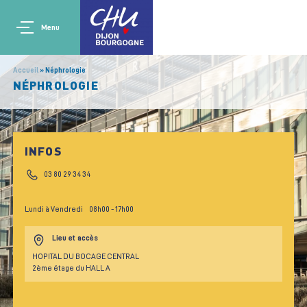
Aller au contenu principal
Main navigation
Panneau de gestion des cookies
Menu
Accueil
Néphrologie
NÉPHROLOGIE
INFOS
03 80 29 34 34
Lundi à Vendredi
08h00
- 17h00
Lieu et accès
HOPITAL DU BOCAGE CENTRAL
2ème étage du HALL A