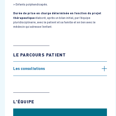
> Enfants polyhandicapés.
Durée de prise en charge déterminée en fonction du projet
thérapeutique
élaboré, après un bilan initial, par l’équipe
pluridisciplinaire, avec le patient et sa famille et en lien avec le
médecin qui adresse l’enfant.
LE PARCOURS PATIENT
Les consultations
L'ÉQUIPE