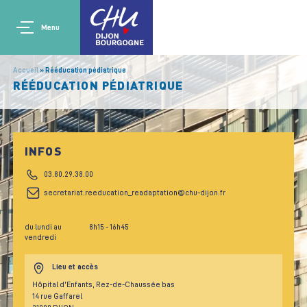
Aller au contenu principal
Main navigation
Panneau de gestion des cookies
Menu
Accueil
Rééducation pédiatrique
RÉÉDUCATION PÉDIATRIQUE
INFOS
03.80.29.38.00
secretariat.reeducation_readaptation@chu-dijon.fr
du lundi au
8h15
- 16h45
vendredi
Lieu et accès
Hôpital d'Enfants, Rez-de-Chaussée bas
14 rue Gaffarel