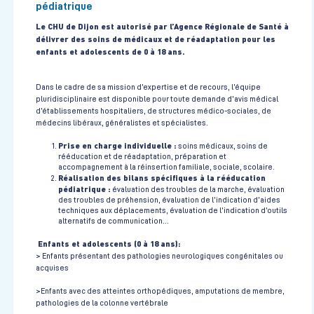
pédiatrique
Le CHU de Dijon est autorisé par l’Agence Régionale de Santé à
délivrer des soins de médicaux et de réadaptation pour les
enfants et adolescents de 0 à 18 ans.
Dans le cadre de sa mission d’expertise et de recours, l’équipe
pluridisciplinaire est disponible pour toute demande d’avis médical
d’établissements hospitaliers, de structures médico-sociales, de
médecins libéraux, généralistes et spécialistes.
Prise en charge individuelle :
soins médicaux, soins de
rééducation et de réadaptation, préparation et
accompagnement à la réinsertion familiale, sociale, scolaire.
Réalisation des bilans spécifiques à la rééducation
pédiatrique :
évaluation des troubles de la marche, évaluation
des troubles de préhension, évaluation de l’indication d’aides
techniques aux déplacements, évaluation de l’indication d’outils
alternatifs de communication…
Enfants et adolescents (0 à 18 ans):
> Enfants présentant des pathologies neurologiques congénitales ou
acquises
>Enfants avec des atteintes orthopédiques, amputations de membre,
pathologies de la colonne vertébrale