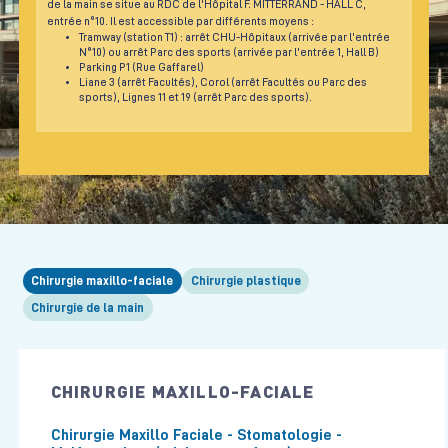
de la main se situe au RDC de l'Hôpital F. MITTERRAND - HALL C,
entrée n°10. Il est accessible par différents moyens :
Tramway (station T1) : arrêt CHU-Hôpitaux (arrivée par l'entrée
N°10) ou arrêt Parc des sports (arrivée par l'entrée 1, Hall B)
Parking P1 (Rue Gaffarel)
Liane 3 (arrêt Facultés), Corol (arrêt Facultés ou Parc des
sports), Lignes 11 et 19 (arrêt Parc des sports).
Chirurgie maxillo-faciale
Chirurgie plastique
Chirurgie de la main
CHIRURGIE MAXILLO-FACIALE
Chirurgie Maxillo Faciale - Stomatologie -