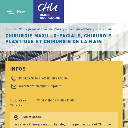
Aller au contenu principal
Main navigation
Panneau de gestion des cookies
Menu
Accueil
Chirurgie maxillo-faciale, Chirurgie plastique et Chirurgie de la main
CHIRURGIE MAXILLO-FACIALE, CHIRURGIE
PLASTIQUE ET CHIRURGIE DE LA MAIN
INFOS
03.80.29.37.57 / FAX: 03.80.29.35.86
secretariat.cmf@chu-dijon.fr
Du lundi au
9h00
- 12h00
/ 14h00
- 17h00
vendredi
Lieu et accès
Le service Chirurgie maxillo faciale, Chirurgie plastique et Chirurgie