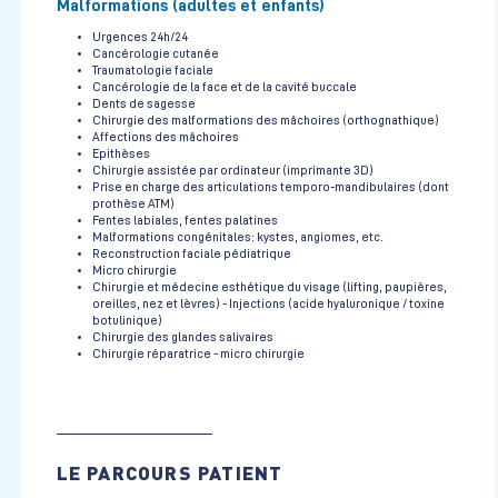
Malformations (adultes et enfants)
Urgences 24h/24
Cancérologie cutanée
Traumatologie faciale
Cancérologie de la face et de la cavité buccale
Dents de sagesse
Chirurgie des malformations des mâchoires (orthognathique)
Affections des mâchoires
Epithèses
Chirurgie assistée par ordinateur (imprimante 3D)
Prise en charge des articulations temporo-mandibulaires (dont
prothèse ATM)
Fentes labiales, fentes palatines
Malformations congénitales: kystes, angiomes, etc.
Reconstruction faciale pédiatrique
Micro chirurgie
Chirurgie et médecine esthétique du visage (lifting, paupières,
oreilles, nez et lèvres) - Injections (acide hyaluronique / toxine
botulinique)
Chirurgie des glandes salivaires
Chirurgie réparatrice - micro chirurgie
LE PARCOURS PATIENT