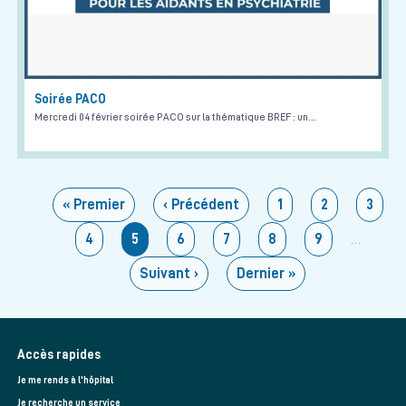
Soirée PACO
Mercredi 04 février soirée PACO sur la thématique BREF : un…
Pagination
Première page
Page précédente
Page
Page
Page
« Premier
‹ Précédent
1
2
3
…
Page
Page courante
Page
Page
Page
Page
4
5
6
7
8
9
Page suivante
Dernière page
Suivant ›
Dernier »
Accès rapides
Je me rends à l'hôpital
Je recherche un service