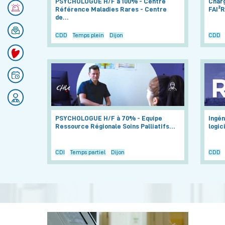
PSYCHOLOGUE H/F à 100% - Centre
Charg
Numéros d'urgences
Référence Maladies Rares - Centre
FAI²R
de…
Se rendre au CHU
CDD
Temps plein
Dijon
CDD
Faire un don
Prendre rendez-vous
Rejoignez nos équipes
PSYCHOLOGUE H/F à 70% - Equipe
Ingén
Ressource Régionale Soins Palliatifs…
logic
CDI
Temps partiel
Dijon
CDD