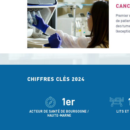
CANC
Premier é
de patie
des tume
l’excepti
CHIFFRES CLÉS 2024
1er
ACTEUR DE SANTÉ DE BOURGOGNE /
LITS ET
HAUTE-MARNE