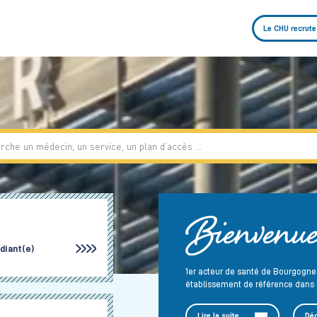
Le CHU recrute
udiant(e)
1er acteur de santé de Bourgogn
établissement de référence dans l
Lire la suite
Déc