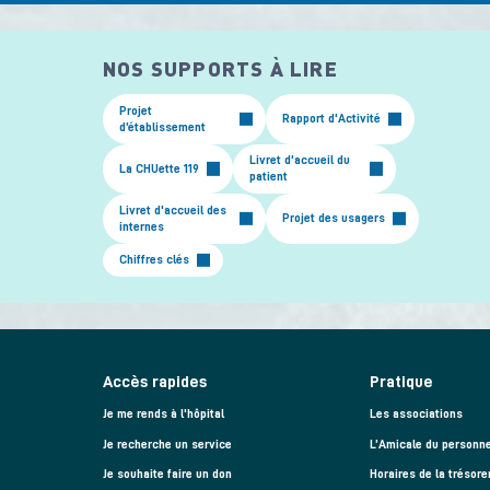
NOS SUPPORTS À LIRE
Projet
Rapport d'Activité
d’établissement
Livret d'accueil du
La CHUette 119
patient
Livret d'accueil des
Projet des usagers
internes
Chiffres clés
Accès rapides
Pratique
Je me rends à l'hôpital
Les associations
Je recherche un service
L’Amicale du personne
Je souhaite faire un don
Horaires de la trésore