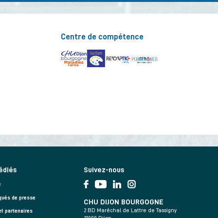
Centre de compétence
édiés
Suivez-nous
e
ués de presse
CHU DIJON BOURGOGNE
2 BD Maréchal de Lattre de Tassigny
et partenaires
21000 Dijon