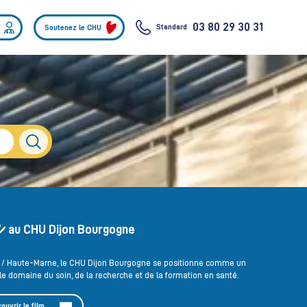
03 80 29 30 31
Standard
Soutenez le CHU
au CHU Dijon Bourgogne
e / Haute-Marne, le CHU Dijon Bourgogne se positionne comme un
e domaine du soin, de la recherche et de la formation en santé.
ouvrir le film