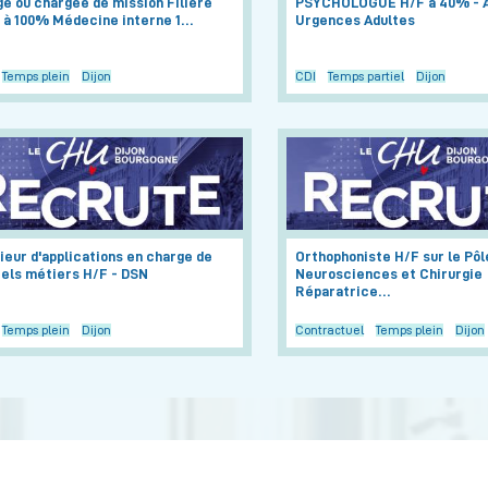
é ou chargée de mission Filière
PSYCHOLOGUE H/F à 40% - A
 à 100% Médecine interne 1…
Urgences Adultes
Temps plein
Dijon
CDI
Temps partiel
Dijon
ieur d'applications en charge de
Orthophoniste H/F sur le Pôl
iels métiers H/F - DSN
Neurosciences et Chirurgie
Réparatrice…
Temps plein
Dijon
Contractuel
Temps plein
Dijon