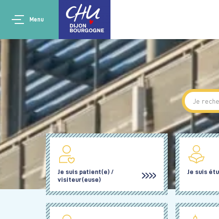
Aller au contenu principal
Main navigation
Panneau de gestion des cookies
Menu
Je suis patient(e) /
Je suis ét
visiteur(euse)