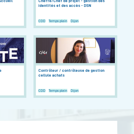
ccueil
Cheffe/Chef de projet - gestion des
identités et des accès - DSN
CDD
Temps plein
Dijon
e
Contrôleur / contrôleuse de gestion
cellule achats
CDD
Temps plein
Dijon