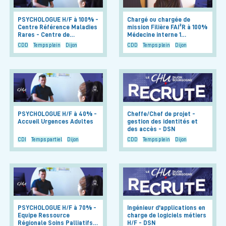
PSYCHOLOGUE H/F à 100% -
Chargé ou chargée de
Centre Référence Maladies
mission Filière FAI²R à 100%
Rares - Centre de…
Médecine interne 1…
CDD
Temps plein
Dijon
CDD
Temps plein
Dijon
PSYCHOLOGUE H/F à 40% -
Cheffe/Chef de projet -
Accueil Urgences Adultes
gestion des identités et
des accès - DSN
CDI
Temps partiel
Dijon
CDD
Temps plein
Dijon
PSYCHOLOGUE H/F à 70% -
Ingénieur d'applications en
Equipe Ressource
charge de logiciels métiers
Régionale Soins Palliatifs…
H/F - DSN