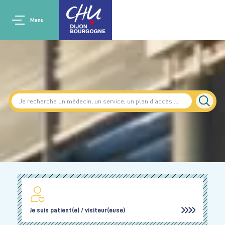
Aller au contenu principal
Main navigation
Panneau de gestion des cookies
Menu
Je suis patient(e) / visiteur(euse)