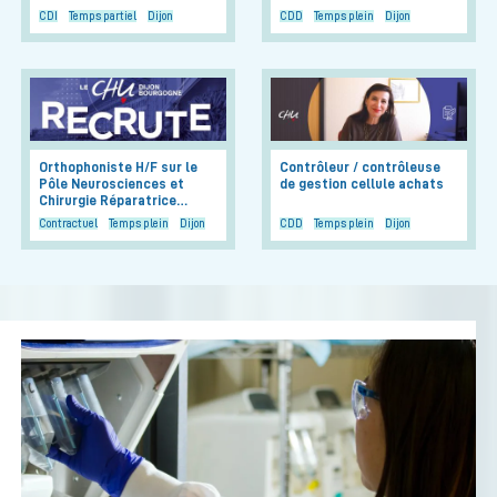
CDI
Temps partiel
Dijon
CDD
Temps plein
Dijon
Orthophoniste H/F sur le
Contrôleur / contrôleuse
Pôle Neurosciences et
de gestion cellule achats
Chirurgie Réparatrice…
Contractuel
Temps plein
Dijon
CDD
Temps plein
Dijon