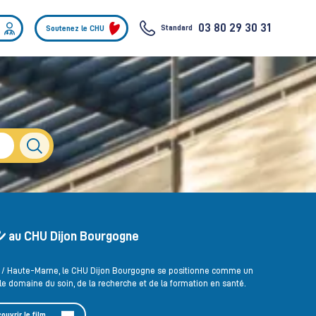
03 80 29 30 31
Standard
Soutenez le CHU
au CHU Dijon Bourgogne
e / Haute-Marne, le CHU Dijon Bourgogne se positionne comme un
e domaine du soin, de la recherche et de la formation en santé.
ouvrir le film