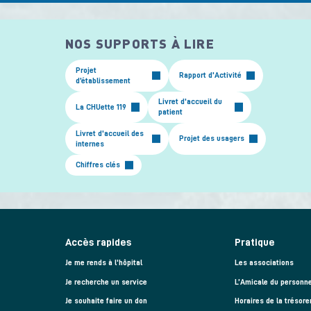
NOS SUPPORTS À LIRE
Projet
Rapport d'Activité
d’établissement
Livret d'accueil du
La CHUette 119
patient
Livret d'accueil des
Projet des usagers
internes
Chiffres clés
Accès rapides
Pratique
Je me rends à l'hôpital
Les associations
Je recherche un service
L’Amicale du personne
Je souhaite faire un don
Horaires de la trésore