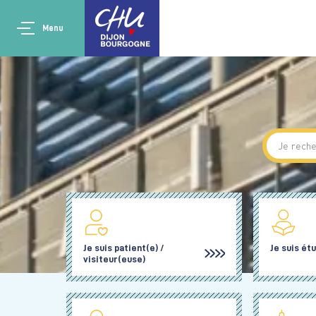
Aller au contenu principal
Main navigation
Panneau de gestion des cookies
Menu
Je suis patient(e) /
Je suis ét
visiteur(euse)