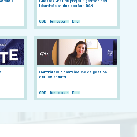
ccueil
Cheffe/Chef de projet - gestion des
identités et des accès - DSN
CDD
Temps plein
Dijon
e
Contrôleur / contrôleuse de gestion
cellule achats
CDD
Temps plein
Dijon