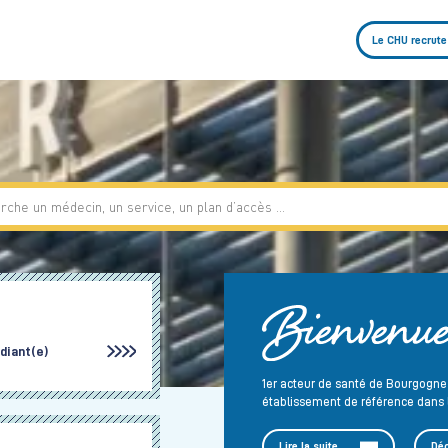
Le CHU recrute
udiant(e)
1er acteur de santé de Bourgogn
établissement de référence dans l
Lire la suite
Déc