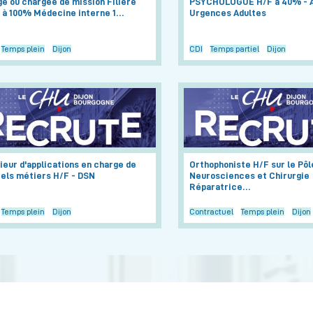
é ou chargée de mission Filière
PSYCHOLOGUE H/F à 40% - A
 à 100% Médecine interne 1…
Urgences Adultes
Temps plein
Dijon
CDI
Temps partiel
Dijon
ieur d'applications en charge de
Orthophoniste H/F sur le Pôl
iels métiers H/F - DSN
Neurosciences et Chirurgie
Réparatrice…
Temps plein
Dijon
Contractuel
Temps plein
Dijon