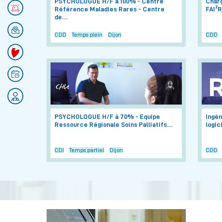
PSYCHOLOGUE H/F à 100% - Centre
Charg
Numéros d'urgences
Référence Maladies Rares - Centre
FAI²R
de…
Se rendre au CHU
CDD
Temps plein
Dijon
CDD
Faire un don
Prendre rendez-vous
Rejoignez nos équipes
PSYCHOLOGUE H/F à 70% - Equipe
Ingén
Ressource Régionale Soins Palliatifs…
logic
CDI
Temps partiel
Dijon
CDD