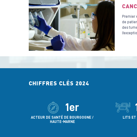
CANC
Premier é
de patie
des tume
l’excepti
CHIFFRES CLÉS 2024
1er
ACTEUR DE SANTÉ DE BOURGOGNE /
LITS ET
HAUTE-MARNE