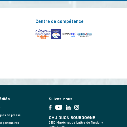
Centre de compétence
édiés
Suivez-nous
e
ués de presse
CHU DIJON BOURGOGNE
2 BD Maréchal de Lattre de Tassigny
et partenaires
21000 Dijon